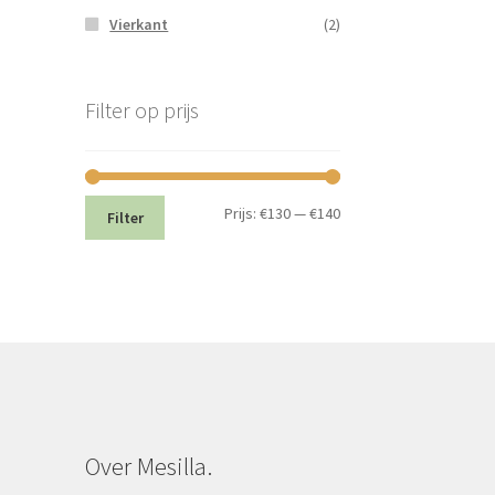
Vierkant
(2)
Filter op prijs
Min.
Max.
Prijs:
€130
—
€140
Filter
prijs
prijs
Over Mesilla.