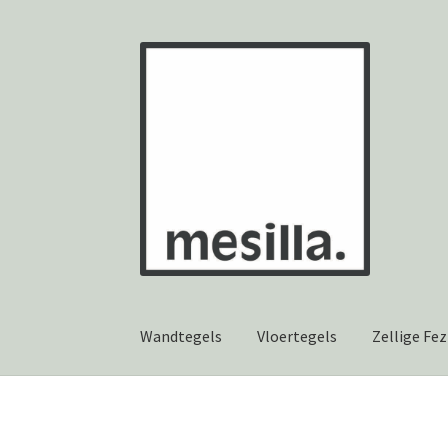
Ga
Ga
door
naar
naar
de
navigatie
inhoud
Wandtegels
Vloertegels
Zellige Fez