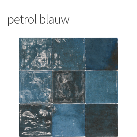
Blog
petrol blauw
Contact