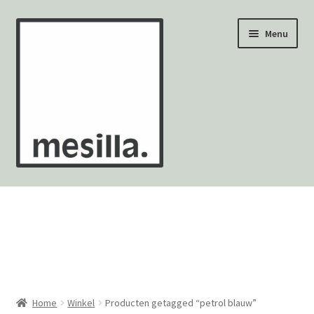
Ga
Ga
Menu
door
naar
naar
de
navigatie
inhoud
Wandtegels
Vloertegels
Zellige Fez
Mozaïekvellen
Home
Winkel
Producten getagged “petrol blauw”