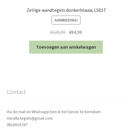
Zellige wandtegels donkerblauw, LS017
AANBIEDING!
Oorspronkelijke
Huidige
€
129,99
€
84,99
prijs
prijs
was:
is:
Toevoegen aan winkelwagen
€129,99.
€84,99.
Contact
Via de mail en Whatsapp ben ik het beste te bereiken:
mesilla.tegels@gmail.com
0616018297