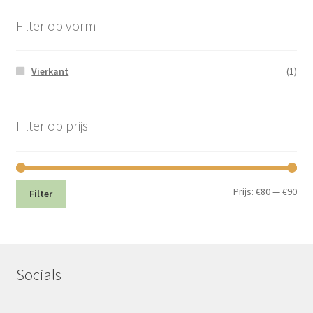
Filter op vorm
Vierkant
(1)
Filter op prijs
Min.
Max
Prijs:
€80
—
€90
Filter
prij
prij
Socials