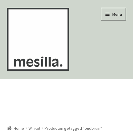
Ga
Ga
Menu
door
naar
naar
de
navigatie
inhoud
Wandtegels
Vloertegels
Zellige Fez
Mozaïekvellen
Home
Winkel
Producten getagged “oudbruin”