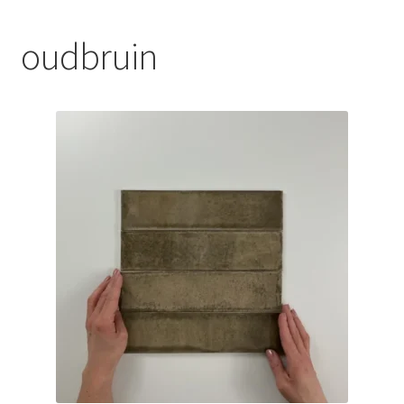
Blog
oudbruin
Contact