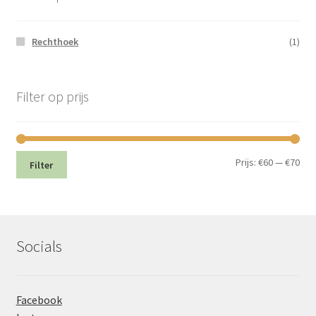
Rechthoek
(1)
Filter op prijs
Min.
Max
Prijs:
€60
—
€70
Filter
prij
prij
Socials
Facebook