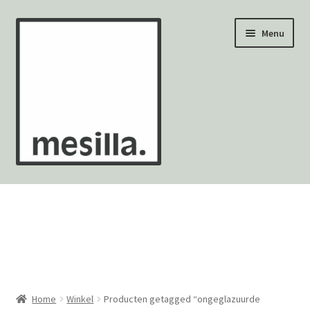
Ga
Ga
Menu
door
naar
naar
de
navigatie
inhoud
Wandtegels
Vloertegels
Zellige Fez
Mozaïekvellen
Home
Winkel
Producten getagged “ongeglazuurde