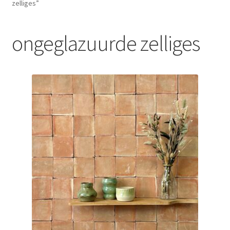
zelliges”
Blog
ongeglazuurde zelliges
Contact