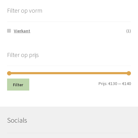
Filter op vorm
Vierkant
(1)
Filter op prijs
Min.
Max
Prijs:
€130
—
€140
Filter
prij
prij
Socials