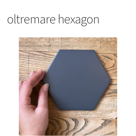
Blog
oltremare hexagon
Contact