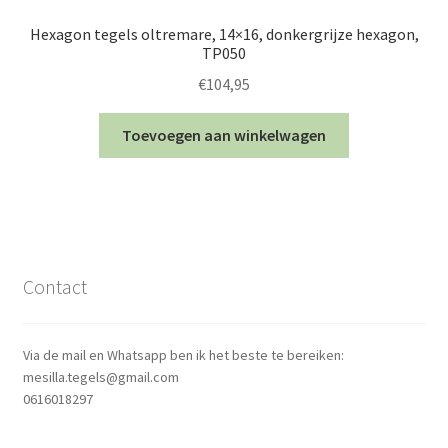
Hexagon tegels oltremare, 14×16, donkergrijze hexagon,
TP050
€
104,95
Toevoegen aan winkelwagen
Contact
Via de mail en Whatsapp ben ik het beste te bereiken:
mesilla.tegels@gmail.com
0616018297