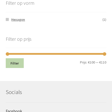
Filter op vorm
Hexagon
(1)
Filter op prijs
Min.
Max
Prijs:
€100
—
€110
Filter
prij
prij
Socials
Facebook