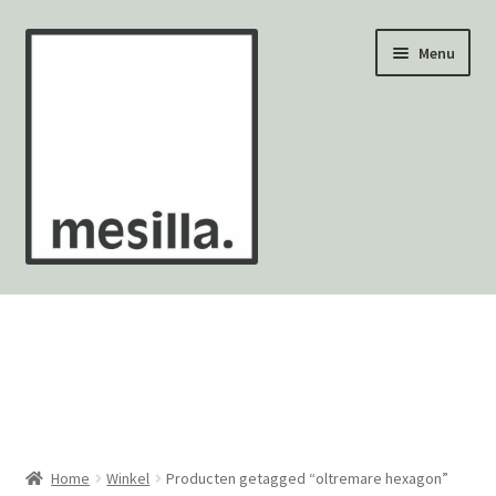
Ga
Ga
Menu
door
naar
naar
de
navigatie
inhoud
Wandtegels
Vloertegels
Zellige Fez
Mozaïekvellen
Home
Winkel
Producten getagged “oltremare hexagon”