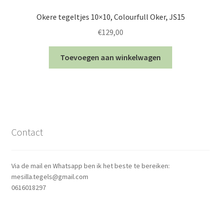
Okere tegeltjes 10×10, Colourfull Oker, JS15
€
129,00
Toevoegen aan winkelwagen
Contact
Via de mail en Whatsapp ben ik het beste te bereiken:
mesilla.tegels@gmail.com
0616018297