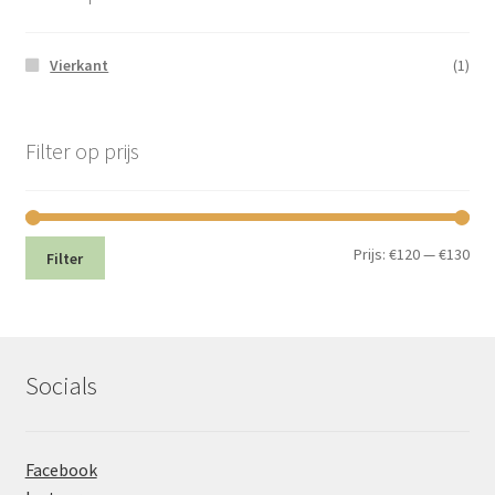
Vierkant
(1)
Filter op prijs
Min.
Max
Prijs:
€120
—
€130
Filter
prij
prij
Socials
Facebook