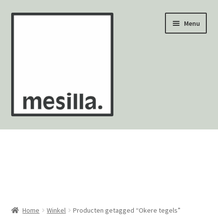
Ga
Ga
Menu
door
naar
naar
de
navigatie
inhoud
Wandtegels
Vloertegels
Zellige Fez
Mozaïekvellen
Home
Winkel
Producten getagged “Okere tegels”