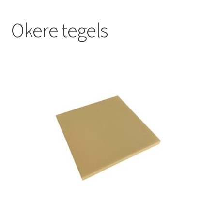
Blog
Okere tegels
Contact