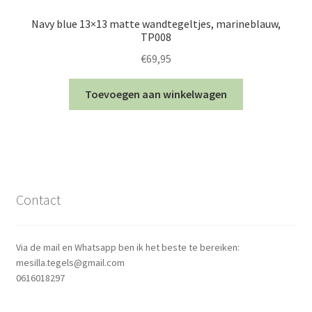
Navy blue 13×13 matte wandtegeltjes, marineblauw,
TP008
€
69,95
Toevoegen aan winkelwagen
Contact
Via de mail en Whatsapp ben ik het beste te bereiken:
mesilla.tegels@gmail.com
0616018297