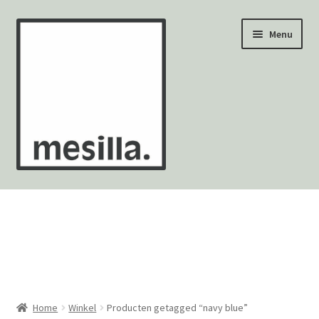
Ga
Ga
Menu
door
naar
naar
de
navigatie
inhoud
Wandtegels
Vloertegels
Zellige Fez
Mozaïekvellen
Home
Winkel
Producten getagged “navy blue”