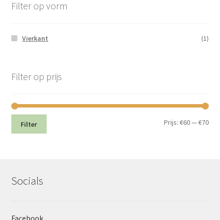
Filter op vorm
Vierkant
(1)
Filter op prijs
Min.
Max
Prijs:
€60
—
€70
Filter
prij
prij
Socials
Facebook