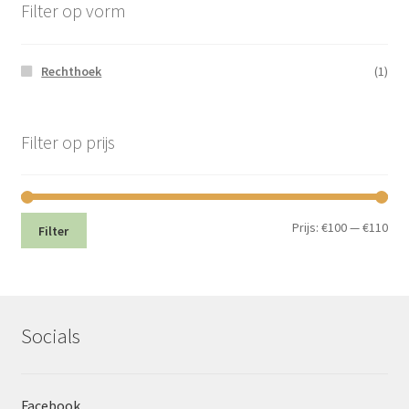
Filter op vorm
Rechthoek
(1)
Filter op prijs
Min.
Max
Prijs:
€100
—
€110
Filter
prij
prij
Socials
Facebook