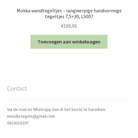
Mokka wandtegeltjes – langwerpige handvormige
tegeltjes 7,5×30, LS007
€
109,95
Toevoegen aan winkelwagen
Contact
Via de mail en Whatsapp ben ik het beste te bereiken:
mesilla.tegels@gmail.com
0616018297