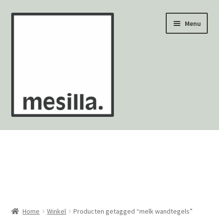
Ga
Ga
Menu
door
naar
naar
de
navigatie
inhoud
Wandtegels
Vloertegels
Zellige Fez
Mozaïekvellen
Home
Winkel
Producten getagged “melk wandtegels”