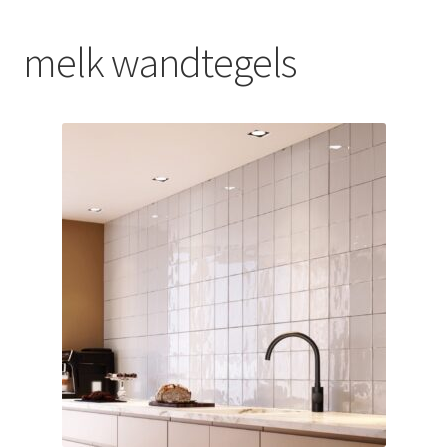
Blog
melk wandtegels
Contact