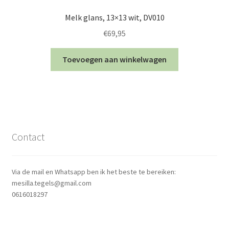
Melk glans, 13×13 wit, DV010
€
69,95
Toevoegen aan winkelwagen
Contact
Via de mail en Whatsapp ben ik het beste te bereiken:
mesilla.tegels@gmail.com
0616018297