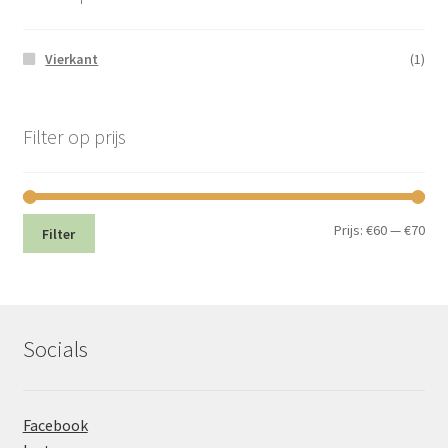
Vierkant
(1)
Filter op prijs
Min.
Max
Prijs:
€60
—
€70
Filter
prij
prij
Socials
Facebook