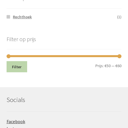
Rechthoek
(1)
Filter op prijs
Min.
Max
Prijs:
€50
—
€60
Filter
prij
prij
Socials
Facebook