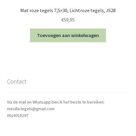
Mat roze tegels 7,5×30, Lichtroze tegels, JS28
€
59,95
Toevoegen aan winkelwagen
Contact
Via de mail en Whatsapp ben ik het beste te bereiken:
mesilla.tegels@gmail.com
0616018297