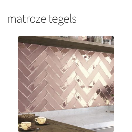
Blog
matroze tegels
Contact