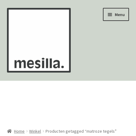
Ga
Ga
Menu
door
naar
naar
de
navigatie
inhoud
Wandtegels
Vloertegels
Zellige Fez
Mozaïekvellen
Home
Winkel
Producten getagged “matroze tegels”