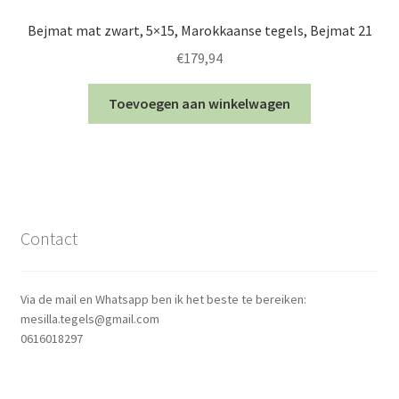
Bejmat mat zwart, 5×15, Marokkaanse tegels, Bejmat 21
€
179,94
Toevoegen aan winkelwagen
Contact
Via de mail en Whatsapp ben ik het beste te bereiken:
mesilla.tegels@gmail.com
0616018297