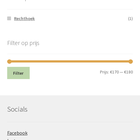
Rechthoek
(1)
Filter op prijs
Min.
Max
Prijs:
€170
—
€180
Filter
prij
prij
Socials
Facebook