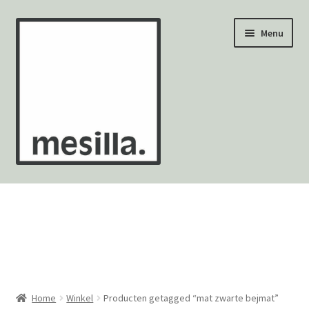
Ga
Ga
Menu
door
naar
naar
de
navigatie
inhoud
Wandtegels
Vloertegels
Zellige Fez
Mozaïekvellen
Home
Winkel
Producten getagged “mat zwarte bejmat”