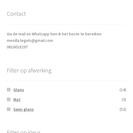
Contact
Via de mail en Whatsapp ben ik het beste te bereiken:
mesilla.tegels@gmail.com
0616018297
Filter op afwerking
Glans
(14)
Mat
(3)
Semi glans
(52)
Filter op kleur