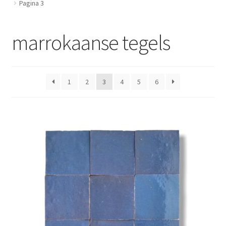
Pagina 3
Blog
marrokaanse tegels
Contact
1
2
3
4
5
6