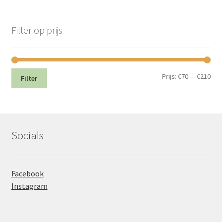
Filter op prijs
Min.
Max
Prijs:
€70
—
€210
Filter
prij
prij
Socials
Facebook
Instagram