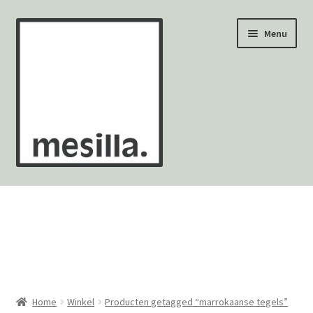
Ga
Ga
Menu
door
naar
naar
de
navigatie
inhoud
Wandtegels
Vloertegels
Zellige Fez
Mozaïekvellen
Home
Winkel
Producten getagged “marrokaanse tegels”