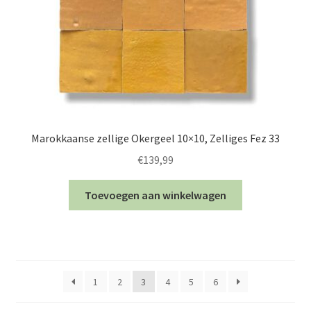
Marokkaanse zellige Okergeel 10×10, Zelliges Fez 33
€
139,99
Toevoegen aan winkelwagen
1
2
3
4
5
6