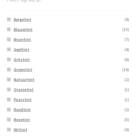
Beigetint
(9)
Blauwtint
(15)
Bruintint
(7)
Geeltint
(4)
Grijstint
(6)
Groentint
(16)
Natuurtint
(2)
Oranjetint
(1)
Paarstint
(1)
Roodtint
(2)
Rozetint
(5)
Wittint
(6)