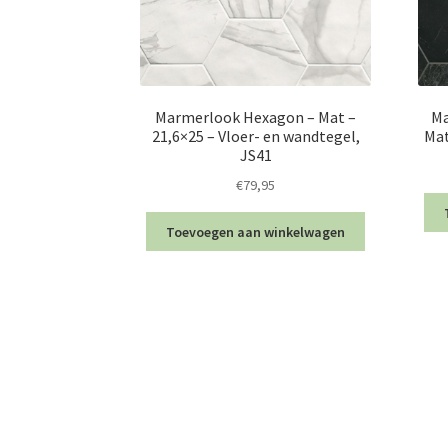
Marmerlook Hexagon – Mat –
Ma
21,6×25 – Vloer- en wandtegel,
Mat
JS41
€
79,95
Toevoegen aan winkelwagen