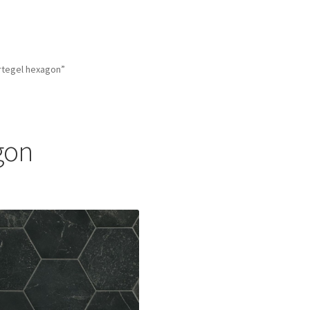
tegel hexagon”
gon