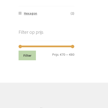
Hexagon
(2)
Filter op prijs
Min.
Max.
Prijs:
€70
—
€80
Filter
prijs
prijs