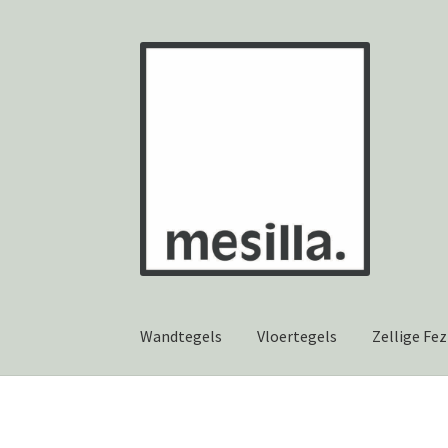
Ga
Ga
door
naar
naar
de
navigatie
inhoud
Wandtegels
Vloertegels
Zellige Fez