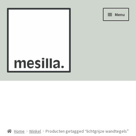
Ga
Ga
Menu
door
naar
naar
de
navigatie
inhoud
Wandtegels
Vloertegels
Zellige Fez
Mozaïekvellen
Home
Winkel
Producten getagged “lichtgrijze wandtegels”