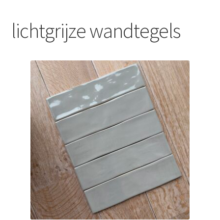
Blog
lichtgrijze wandtegels
Contact