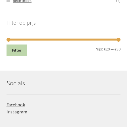
Rechthoek
(2)
Filter op prijs
Min.
Max
Prijs:
€20
—
€30
Filter
prij
prij
Socials
Facebook
Instagram