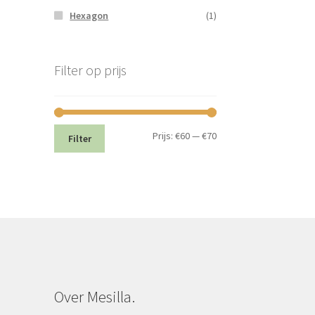
Hexagon
(1)
Filter op prijs
Min.
Max.
Prijs:
€60
—
€70
Filter
prijs
prijs
Over Mesilla.