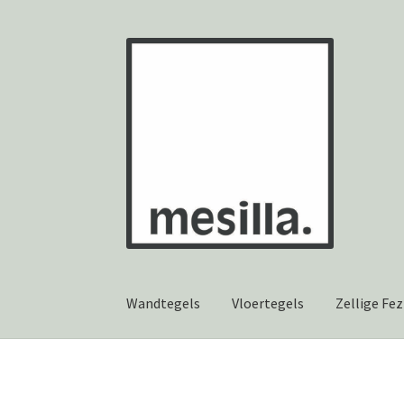
Ga
Ga
door
naar
naar
de
navigatie
inhoud
Wandtegels
Vloertegels
Zellige Fez