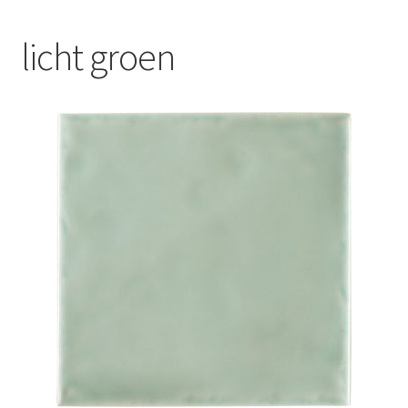
Blog
licht groen
Contact