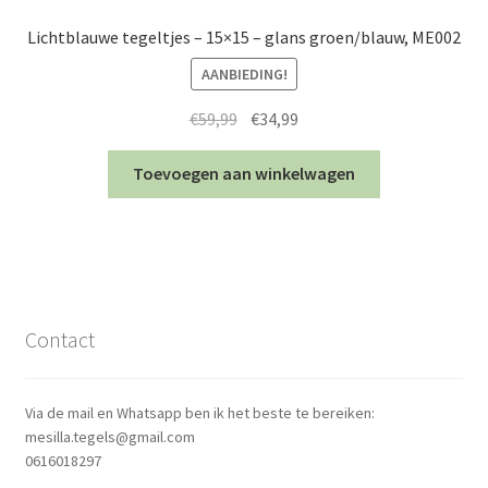
Lichtblauwe tegeltjes – 15×15 – glans groen/blauw, ME002
AANBIEDING!
Oorspronkelijke
Huidige
€
59,99
€
34,99
prijs
prijs
was:
is:
Toevoegen aan winkelwagen
€59,99.
€34,99.
Contact
Via de mail en Whatsapp ben ik het beste te bereiken:
mesilla.tegels@gmail.com
0616018297