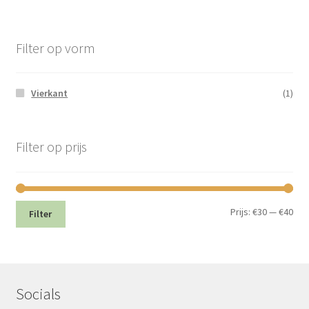
Filter op vorm
Vierkant
(1)
Filter op prijs
Min.
Max
Prijs:
€30
—
€40
Filter
prij
prij
Socials