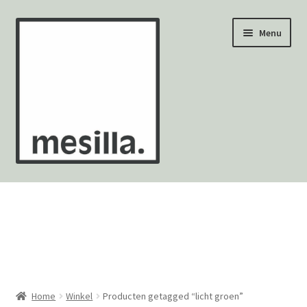
Ga
Ga
Menu
door
naar
naar
de
navigatie
inhoud
Wandtegels
Vloertegels
Zellige Fez
Mozaïekvellen
Home
Winkel
Producten getagged “licht groen”