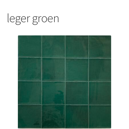
Blog
leger groen
Contact