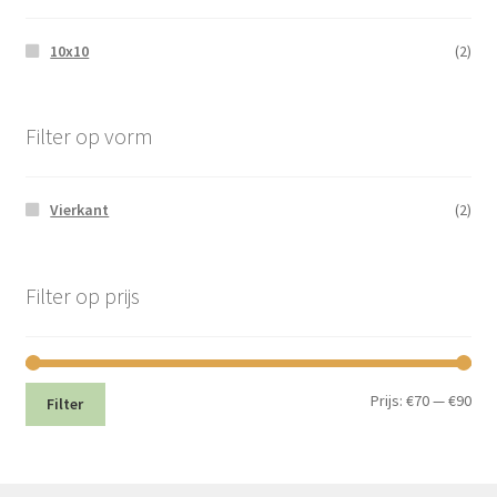
10x10
(2)
Filter op vorm
Vierkant
(2)
Filter op prijs
Min.
Max
Prijs:
€70
—
€90
Filter
prij
prij