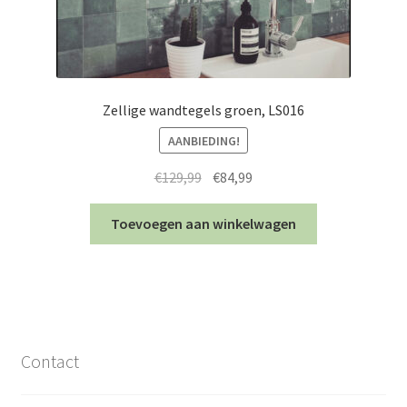
Zellige wandtegels groen, LS016
AANBIEDING!
Oorspronkelijke
Huidige
€
129,99
€
84,99
prijs
prijs
was:
is:
Toevoegen aan winkelwagen
€129,99.
€84,99.
Contact