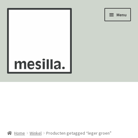
Ga
Ga
Menu
door
naar
naar
de
navigatie
inhoud
Wandtegels
Vloertegels
Zellige Fez
Mozaïekvellen
Home
Winkel
Producten getagged “leger groen”