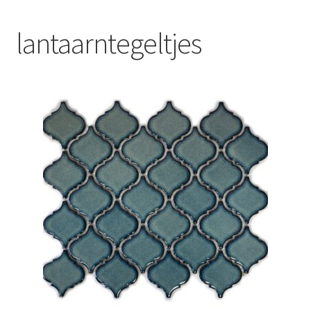
Blog
lantaarntegeltjes
Contact