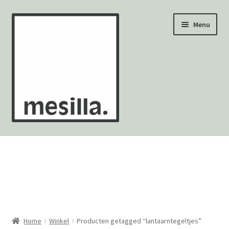
Ga
Ga
Menu
door
naar
naar
de
navigatie
inhoud
Wandtegels
Vloertegels
Zellige Fez
Mozaïekvellen
Home
Winkel
Producten getagged “lantaarntegeltjes”