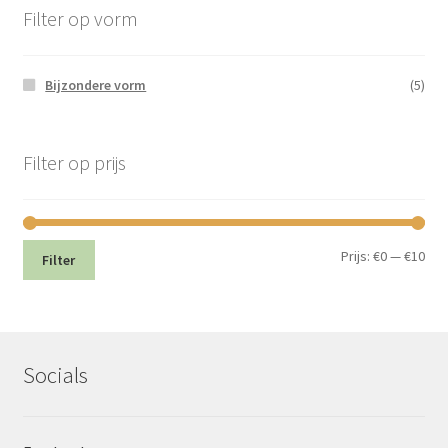
Filter op vorm
Bijzondere vorm
(5)
Filter op prijs
Min.
Max
Prijs:
€0
—
€10
Filter
prij
prij
Socials