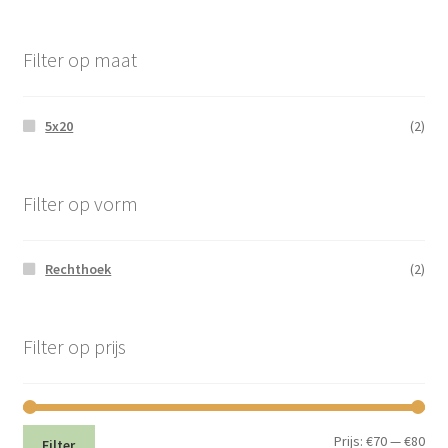
Filter op maat
5x20
(2)
Filter op vorm
Rechthoek
(2)
Filter op prijs
Min.
Max
Prijs:
€70
—
€80
Filter