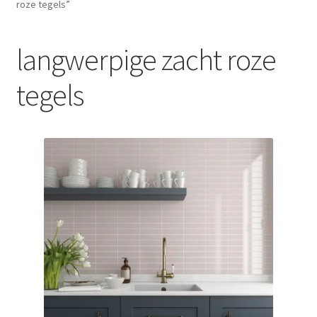
roze tegels”
Blog
langwerpige zacht roze
Contact
tegels