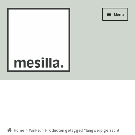
Ga
Ga
Menu
door
naar
naar
de
navigatie
inhoud
Wandtegels
Vloertegels
Zellige Fez
Mozaïekvellen
Home
Winkel
Producten getagged “langwerpige zacht