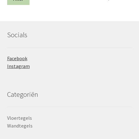
prij
prij
Socials
Facebook
Instagram
Categoriën
Vloertegels
Wandtegels