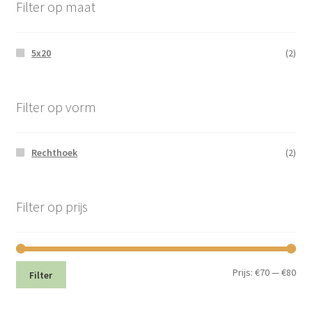
Filter op maat
5x20
(2)
Filter op vorm
Rechthoek
(2)
Filter op prijs
Min.
Max
Prijs:
€70
—
€80
Filter
prij
prij