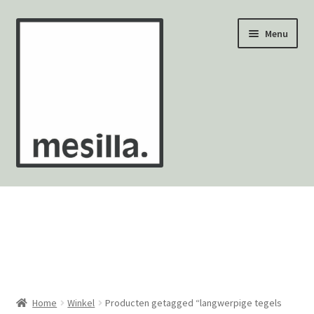
Ga
Ga
Menu
door
naar
naar
de
navigatie
inhoud
Wandtegels
Vloertegels
Zellige Fez
Mozaïekvellen
Home
Winkel
Producten getagged “langwerpige tegels