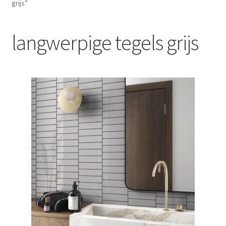
grijs”
Blog
langwerpige tegels grijs
Contact