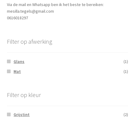
Via de mail en Whatsapp ben ik het beste te bereiken:
mesilla.tegels@gmail.com
0616018297
Filter op afwerking
Glans
(1)
Mat
(1)
Filter op kleur
Grijstint
(2)