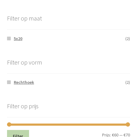
Filter op maat
5x20
(2)
Filter op vorm
Rechthoek
(2)
Filter op prijs
Min.
Max
Prijs:
€60
—
€70
Filter