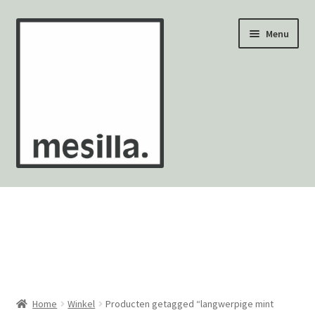
Ga
Ga
Menu
door
naar
naar
de
navigatie
inhoud
Wandtegels
Vloertegels
Zellige Fez
Mozaïekvellen
Home
Winkel
Producten getagged “langwerpige mint