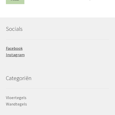
prij
prij
Socials
Facebook
Instagram
Categoriën
Vloertegels
Wandtegels