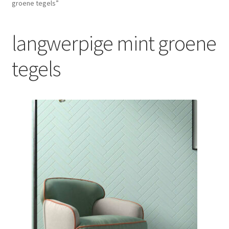
groene tegels”
Blog
langwerpige mint groene
Contact
tegels