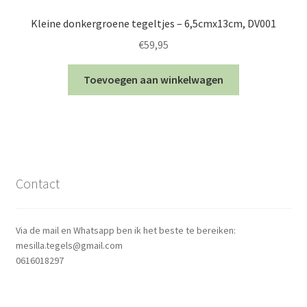
Kleine donkergroene tegeltjes – 6,5cmx13cm, DV001
€
59,95
Toevoegen aan winkelwagen
Contact
Via de mail en Whatsapp ben ik het beste te bereiken:
mesilla.tegels@gmail.com
0616018297