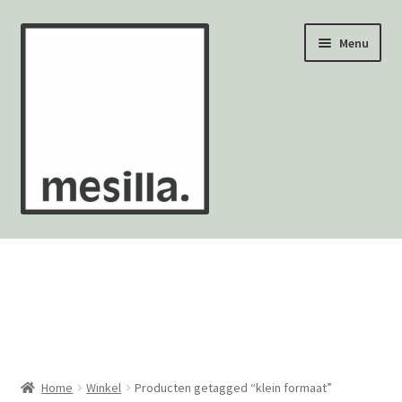
Ga
Ga
Menu
door
naar
naar
de
navigatie
inhoud
Wandtegels
Vloertegels
Zellige Fez
Mozaïekvellen
Home
Winkel
Producten getagged “klein formaat”