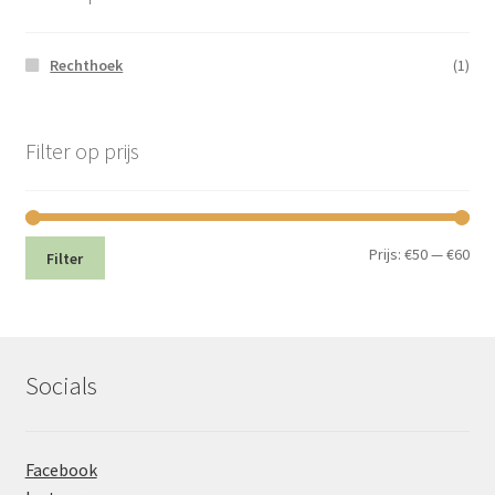
Rechthoek
(1)
Filter op prijs
Min.
Max
Prijs:
€50
—
€60
Filter
prij
prij
Socials
Facebook