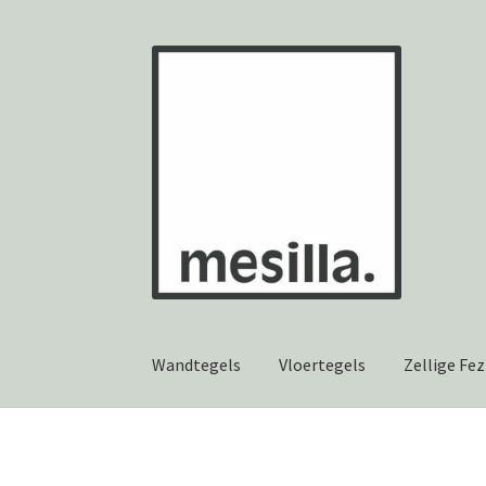
Ga
Ga
door
naar
naar
de
navigatie
inhoud
Wandtegels
Vloertegels
Zellige Fez