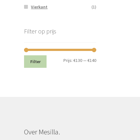
Vierkant
(1)
Filter op prijs
Min.
Max.
Prijs:
€130
—
€140
Filter
prijs
prijs
Over Mesilla.