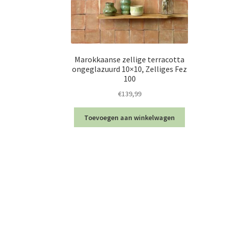
Marokkaanse zellige terracotta
ongeglazuurd 10×10, Zelliges Fez
100
€
139,99
Toevoegen aan winkelwagen