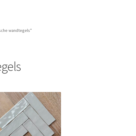
sche wandtegels”
gels