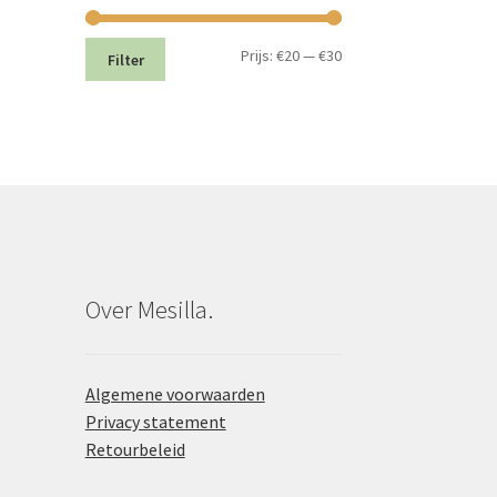
Min.
Max.
Prijs:
€20
—
€30
Filter
prijs
prijs
Over Mesilla.
Algemene voorwaarden
Privacy statement
Retourbeleid