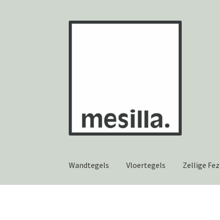
Ga
Ga
door
naar
naar
de
navigatie
inhoud
Wandtegels
Vloertegels
Zellige Fez