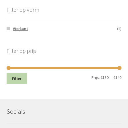
Filter op vorm
Vierkant
(1)
Filter op prijs
Min.
Max
Prijs:
€130
—
€140
Filter
prij
prij
Socials