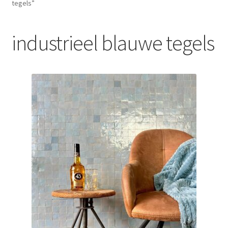
tegels”
Blog
industrieel blauwe tegels
Contact