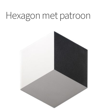
Blog
Hexagon met patroon
Contact