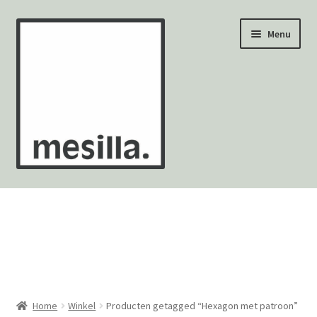
Ga
Ga
Menu
door
naar
naar
de
navigatie
inhoud
Wandtegels
Vloertegels
Zellige Fez
Mozaïekvellen
Home
Winkel
Producten getagged “Hexagon met patroon”