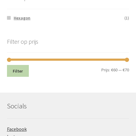
Hexagon
(1)
Filter op prijs
Min.
Max
Prijs:
€60
—
€70
Filter
prij
prij
Socials
Facebook