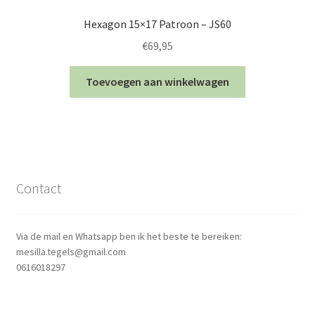
Hexagon 15×17 Patroon – JS60
€
69,95
Toevoegen aan winkelwagen
Contact
Via de mail en Whatsapp ben ik het beste te bereiken:
mesilla.tegels@gmail.com
0616018297