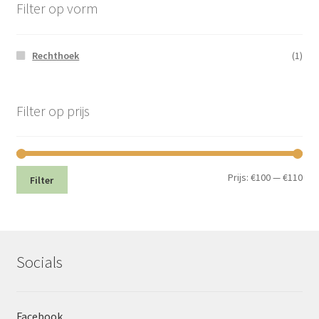
Filter op vorm
Rechthoek
(1)
Filter op prijs
Min.
Max
Prijs:
€100
—
€110
Filter
prij
prij
Socials
Facebook