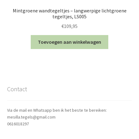
Mintgroene wandtegeltjes – langwerpige lichtgroene
tegeltjes, LS005
€
109,95
Toevoegen aan winkelwagen
Contact
Via de mail en Whatsapp ben ik het beste te bereiken:
mesilla.tegels@gmail.com
0616018297