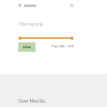
Vierkant
(1)
Filter op prijs
Min.
Max.
Prijs:
€60
—
€70
Filter
prijs
prijs
Over Mesilla.