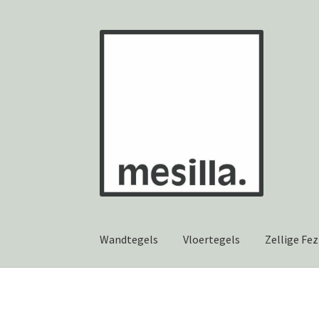
Ga
Ga
door
naar
naar
de
navigatie
inhoud
Wandtegels
Vloertegels
Zellige Fez