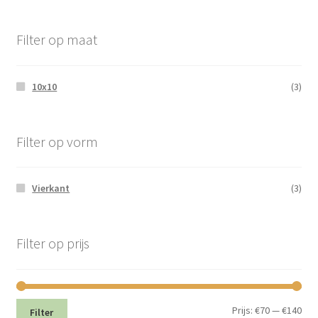
Filter op maat
10x10
(3)
Filter op vorm
Vierkant
(3)
Filter op prijs
Min.
Max
Prijs:
€70
—
€140
Filter