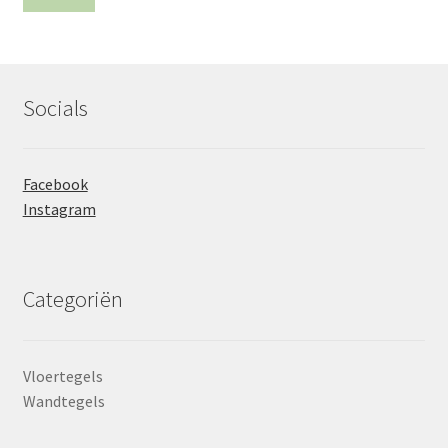
prij
prij
Socials
Facebook
Instagram
Categoriën
Vloertegels
Wandtegels