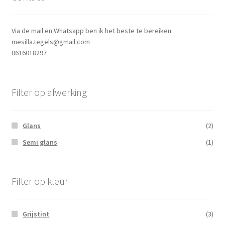
Via de mail en Whatsapp ben ik het beste te bereiken:
mesilla.tegels@gmail.com
0616018297
Filter op afwerking
Glans
(2)
Semi glans
(1)
Filter op kleur
Grijstint
(3)