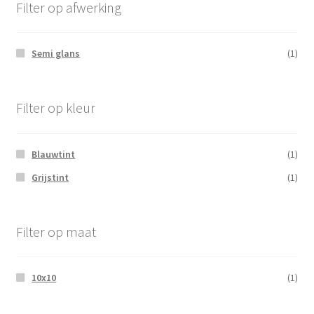
Filter op afwerking
Semi glans
(1)
Filter op kleur
Blauwtint
(1)
Grijstint
(1)
Filter op maat
10x10
(1)