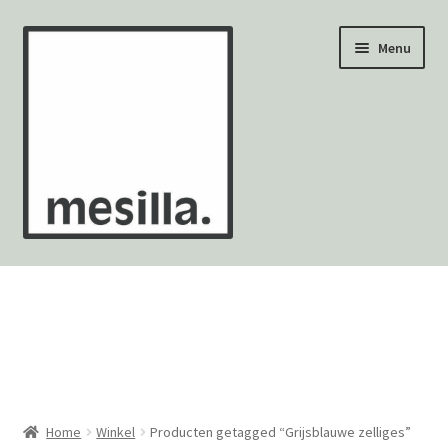
Ga
Ga
Menu
door
naar
naar
de
navigatie
inhoud
Wandtegels
Vloertegels
Zellige Fez
Mozaïekvellen
Home
Winkel
Producten getagged “Grijsblauwe zelliges”