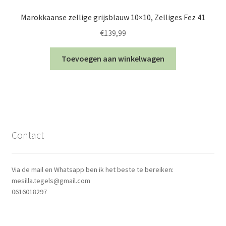
Marokkaanse zellige grijsblauw 10×10, Zelliges Fez 41
€
139,99
Toevoegen aan winkelwagen
Contact
Via de mail en Whatsapp ben ik het beste te bereiken:
mesilla.tegels@gmail.com
0616018297