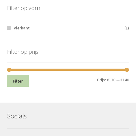
Filter op vorm
Vierkant
(1)
Filter op prijs
Min.
Max
Prijs:
€130
—
€140
Filter
prij
prij
Socials