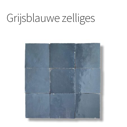
Blog
Grijsblauwe zelliges
Contact