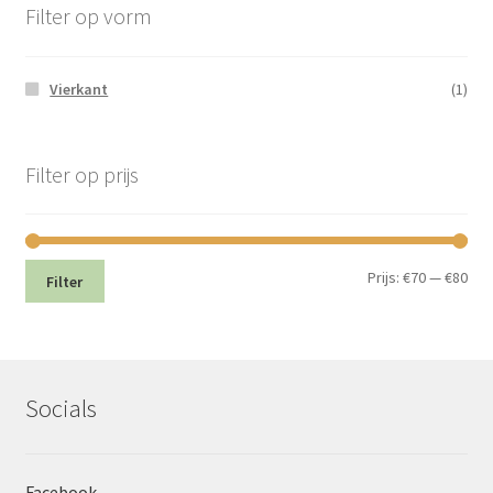
Filter op vorm
Vierkant
(1)
Filter op prijs
Min.
Max
Prijs:
€70
—
€80
Filter
prij
prij
Socials
Facebook