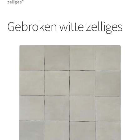
zelliges”
Blog
Gebroken witte zelliges
Contact