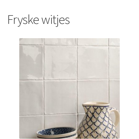
Blog
Fryske witjes
Contact