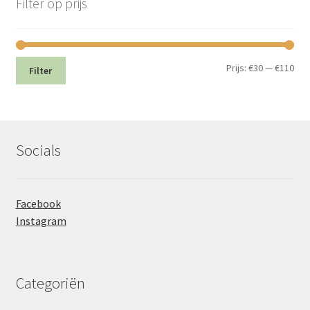
Filter op prijs
Min.
Max
Prijs:
€30
—
€110
Filter
prij
prij
Socials
Facebook
Instagram
Categoriën