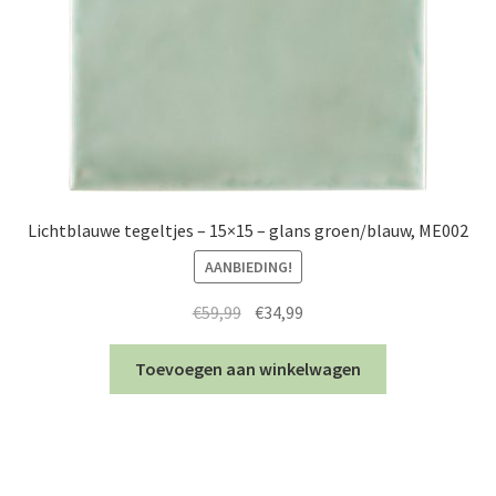
Lichtblauwe tegeltjes – 15×15 – glans groen/blauw, ME002
AANBIEDING!
Oorspronkelijke
Huidige
€
59,99
€
34,99
prijs
prijs
was:
is:
Toevoegen aan winkelwagen
€59,99.
€34,99.