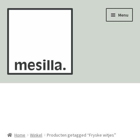
Ga
Ga
Menu
door
naar
naar
de
navigatie
inhoud
Wandtegels
Vloertegels
Zellige Fez
Mozaïekvellen
Home
Winkel
Producten getagged “Fryske witjes”