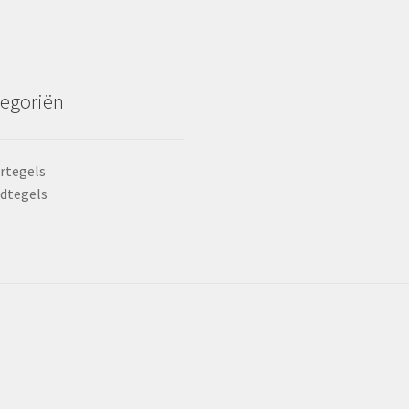
egoriën
rtegels
dtegels