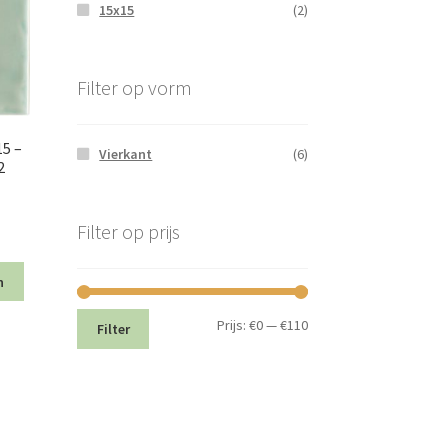
15x15
(2)
Filter op vorm
15 –
Vierkant
(6)
2
Filter op prijs
ke
e
n
.
Min.
Max.
Prijs:
€0
—
€110
Filter
prijs
prijs