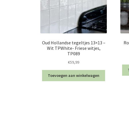
Oud Hollandse tegeltjes 13×13 –
Ro
Wit TPWhite- Friese witjes,
TP089
€
59,99
Toevoegen aan winkelwagen