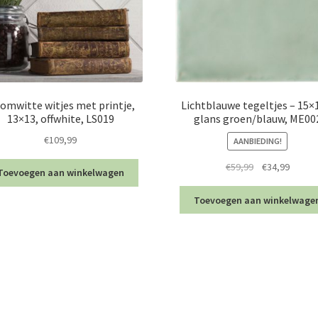
omwitte witjes met printje,
Lichtblauwe tegeltjes – 15×
13×13, offwhite, LS019
glans groen/blauw, ME00
€
109,99
AANBIEDING!
Oorspronkelij
Huidig
€
59,99
€
34,99
Toevoegen aan winkelwagen
prijs
prijs
was:
is:
Toevoegen aan winkelwage
€59,99.
€34,99