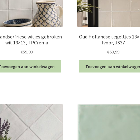
landse/friese witjes gebroken
Oud Hollandse tegeltjes 13×
wit 13×13, TPCrema
Ivoor, JS37
€
59,99
€
69,99
Toevoegen aan winkelwagen
Toevoegen aan winkelwage