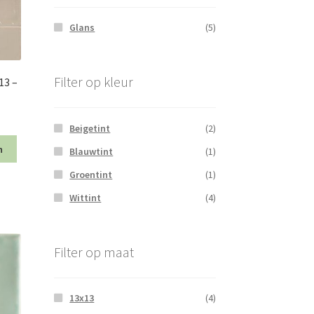
Glans
(5)
Filter op kleur
13 –
Beigetint
(2)
n
Blauwtint
(1)
Groentint
(1)
Wittint
(4)
Filter op maat
13x13
(4)