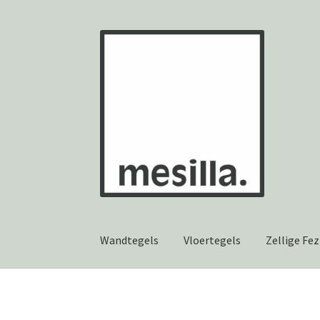
Ga
Ga
door
naar
naar
de
navigatie
inhoud
Wandtegels
Vloertegels
Zellige Fez