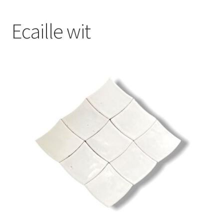
Blog
Ecaille wit
Contact