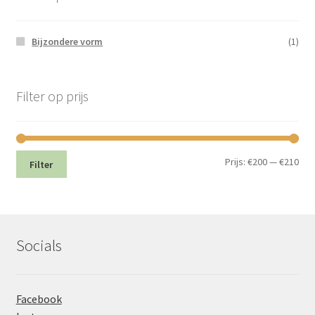
Bijzondere vorm
(1)
Filter op prijs
Min.
Max
Prijs:
€200
—
€210
Filter
prij
prij
Socials
Facebook