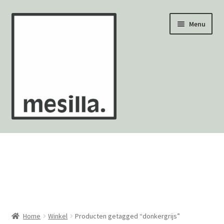
Ga
Ga
Menu
door
naar
naar
de
navigatie
inhoud
Wandtegels
Vloertegels
Zellige Fez
Mozaïekvellen
Home
Winkel
Producten getagged “donkergrijs”