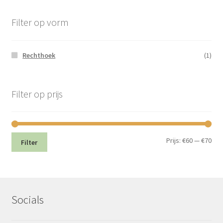
Filter op vorm
Rechthoek
(1)
Filter op prijs
Min.
Max
Prijs:
€60
—
€70
Filter
prij
prij
Socials