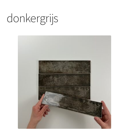
Blog
donkergrijs
Contact