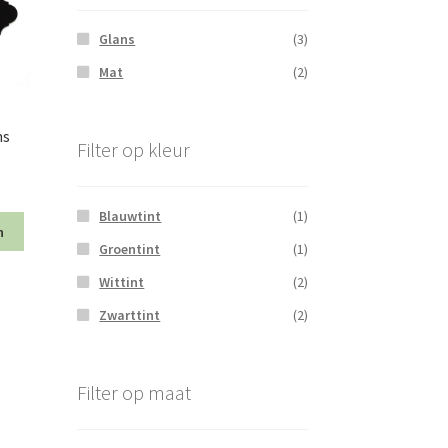
Glans
(3)
Mat
(2)
ns
Filter op kleur
Blauwtint
(1)
n
Groentint
(1)
Wittint
(2)
Zwarttint
(2)
Filter op maat