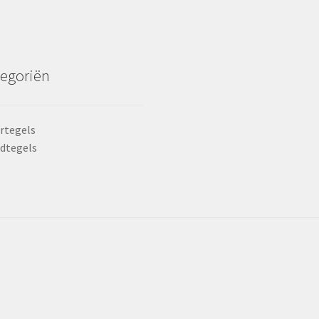
egoriën
rtegels
dtegels