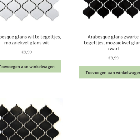
besque glans witte tegeltjes,
Arabesque glans zwarte
mozaïekvel glans wit
tegeltjes, mozaïekvel gla
zwart
€
9,99
€
9,99
Toevoegen aan winkelwagen
Toevoegen aan winkelwage