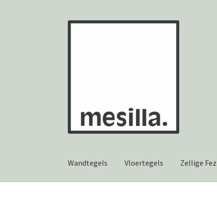
Ga
Ga
door
naar
naar
de
navigatie
inhoud
Wandtegels
Vloertegels
Zellige Fez