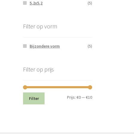
5,2x5,2
(5)
Filter op vorm
Bijzondere vorm
(5)
Filter op prijs
Min.
Max.
Prijs:
€0
—
€10
Filter
prijs
prijs