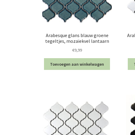
Arabesque glans blauw groene
Ara
tegeltjes, mozaïekvel lantaarn
€
9,99
Toevoegen aan winkelwagen