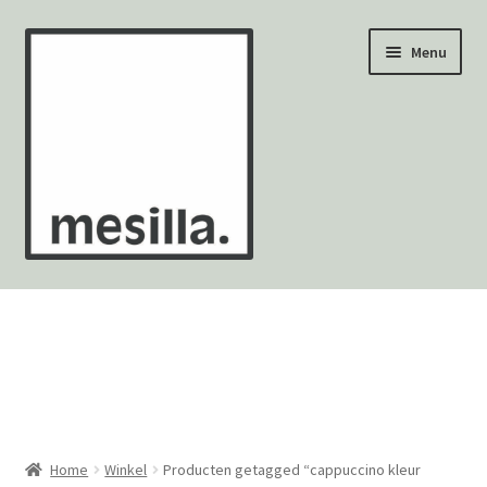
Ga
Ga
Menu
door
naar
naar
de
navigatie
inhoud
Wandtegels
Vloertegels
Zellige Fez
Mozaïekvellen
Home
Winkel
Producten getagged “cappuccino kleur