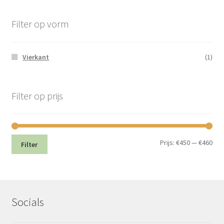
Filter op vorm
Vierkant
(1)
Filter op prijs
Min.
Max
Prijs:
€450
—
€460
Filter
prij
prij
Socials