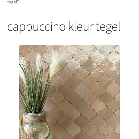
tegel”
Blog
cappuccino kleur tegel
Contact