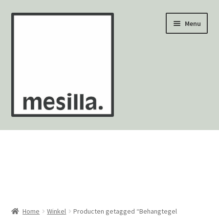
Ga
Ga
Menu
door
naar
naar
de
navigatie
inhoud
Wandtegels
Vloertegels
Zellige Fez
Mozaïekvellen
Home
Winkel
Producten getagged “Behangtegel