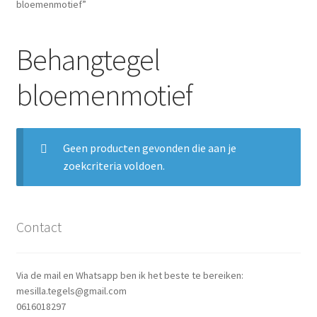
bloemenmotief”
Blog
Behangtegel
Contact
bloemenmotief
Geen producten gevonden die aan je
zoekcriteria voldoen.
Contact
Via de mail en Whatsapp ben ik het beste te bereiken:
mesilla.tegels@gmail.com
0616018297