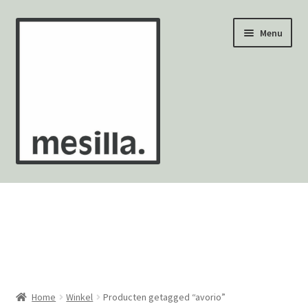
Ga
Ga
Menu
door
naar
naar
de
navigatie
inhoud
Wandtegels
Vloertegels
Zellige Fez
Mozaïekvellen
Home
Winkel
Producten getagged “avorio”