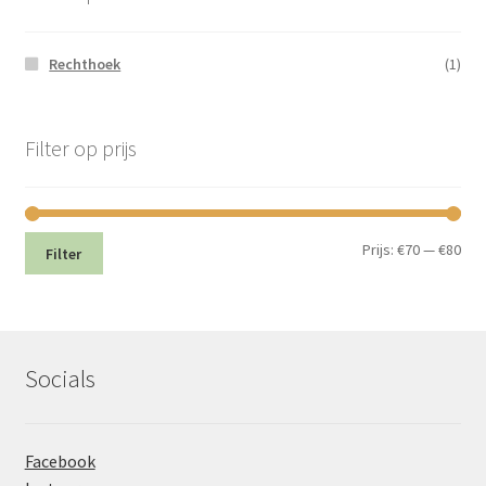
Rechthoek
(1)
Filter op prijs
Min.
Max
Prijs:
€70
—
€80
Filter
prij
prij
Socials
Facebook