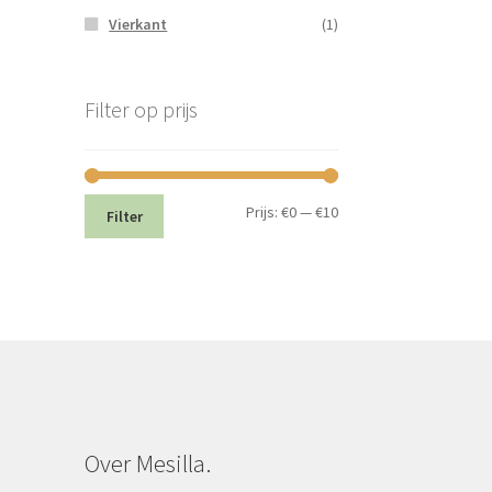
Vierkant
(1)
Filter op prijs
Min.
Max.
Prijs:
€0
—
€10
Filter
prijs
prijs
Over Mesilla.