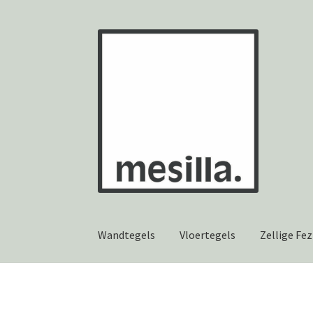
Ga
Ga
door
naar
naar
de
navigatie
inhoud
Wandtegels
Vloertegels
Zellige Fez