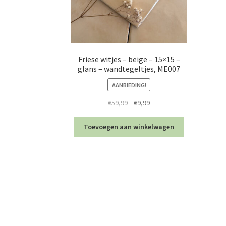
Friese witjes – beige – 15×15 –
glans – wandtegeltjes, ME007
AANBIEDING!
Oorspronkelijke
Huidige
€
59,99
€
9,99
prijs
prijs
was:
is:
Toevoegen aan winkelwagen
€59,99.
€9,99.