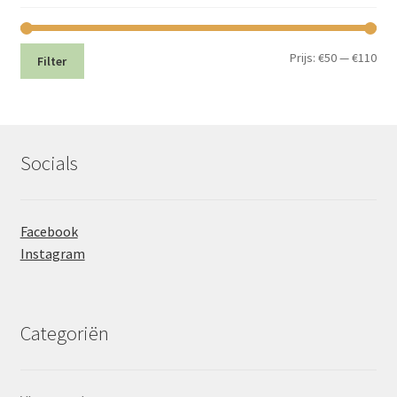
Min.
Max
Prijs:
€50
—
€110
Filter
prij
prij
Socials
Facebook
Instagram
Categoriën