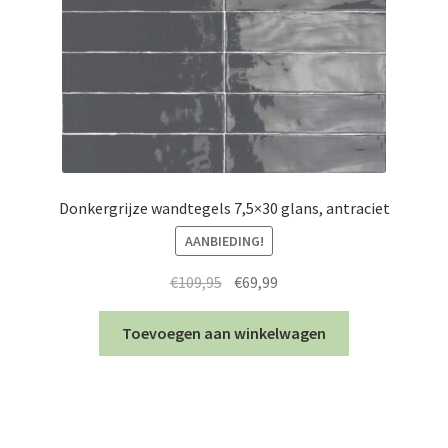
Donkergrijze wandtegels 7,5×30 glans, antraciet
AANBIEDING!
Oorspronkelijke
Huidige
€
109,95
€
69,99
prijs
prijs
was:
is:
Toevoegen aan winkelwagen
€109,95.
€69,99.