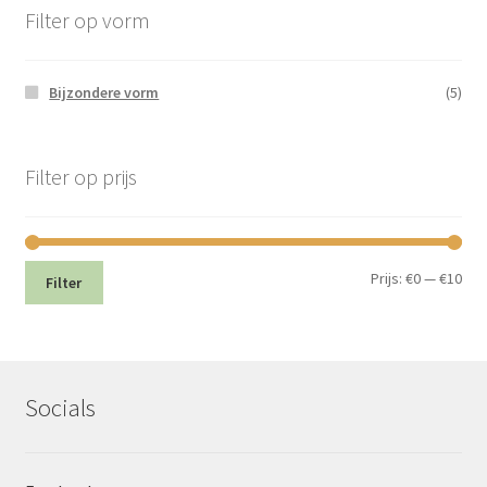
Filter op vorm
Bijzondere vorm
(5)
Filter op prijs
Min.
Max
Prijs:
€0
—
€10
Filter
prij
prij
Socials