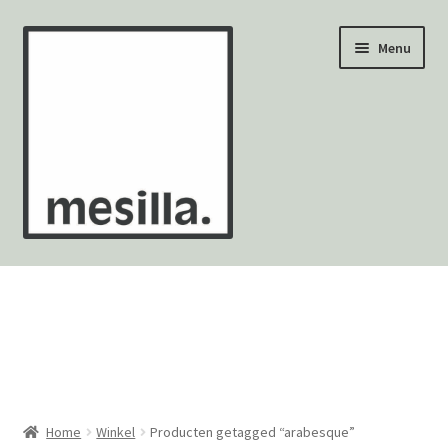
Ga
Ga
Menu
door
naar
naar
de
navigatie
inhoud
Wandtegels
Vloertegels
Zellige Fez
Mozaïekvellen
Home
Winkel
Producten getagged “arabesque”