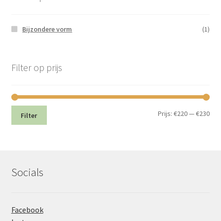
Bijzondere vorm
(1)
Filter op prijs
Min.
Max
Prijs:
€220
—
€230
Filter
prij
prij
Socials
Facebook