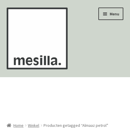
Ga
Ga
Menu
door
naar
naar
de
navigatie
inhoud
Wandtegels
Vloertegels
Zellige Fez
Mozaïekvellen
Home
Winkel
Producten getagged “Almaaz petrol”